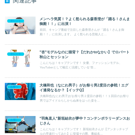
関連記事
メンヘラ気質！？よく怒られる森香澄が「踊る！さんま
タレント
御殿！！」に出演！
前回、キャンプ番組で注目した森香澄さんが「踊る！さんま御
殿！！」に出演します。 よく怒られる芸能人と...
”杏”モデルなのに猫背？【だれかtoなかい】でロバート
タレント
秋山とセッション
こんにちは！キャプテンです！ 女優、ファッションモデル、
YouTuberとして幅広く活躍している”杏...
大橋和也（なにわ男子）がお祭り男2度目の参戦！エグ
お祭り
イ連発なるか？【イッテQ】
大橋和也(なにわ男子)がお祭り男２度目の参戦！！１回目のお祭り
男ではアイドルらしからぬ体をはった姿を...
”羽鳥直人”新垣結衣が夢中？コンテンポラリーダンスお
お笑い
じさん
こんにちは！キャプテンです！ 新垣結衣さんが【アンタッチャブ
ルの早速行ってみた】に登場その際、番組名...