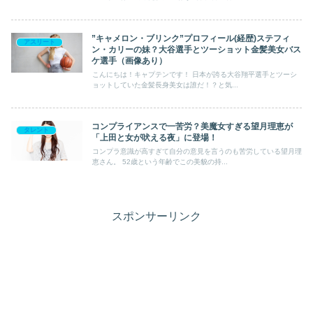
”キャメロン・ブリンク”プロフィール(経歴)ステフィ
アスリート
ン・カリーの妹？大谷選手とツーショット金髪美女バス
ケ選手（画像あり）
こんにちは！キャプテンです！ 日本が誇る大谷翔平選手とツーシ
ョットしていた金髪長身美女は誰だ！？と気...
コンプライアンスで一苦労？美魔女すぎる望月理恵が
タレント
「上田と女が吠える夜」に登場！
コンプラ意識が高すぎて自分の意見を言うのも苦労している望月理
恵さん。 52歳という年齢でこの美貌の持...
スポンサーリンク