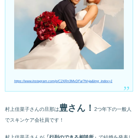
https://www.instagram.com/p/C2XRn3MvDFa/?hl=ja&img_index=1
豊さん！
村上佳菜子さんの旦那は
2つ年下の一般人
でスキンケア会社員です！
村上佳菜子さんが
「行列のできる相談所」
で結婚を発表し