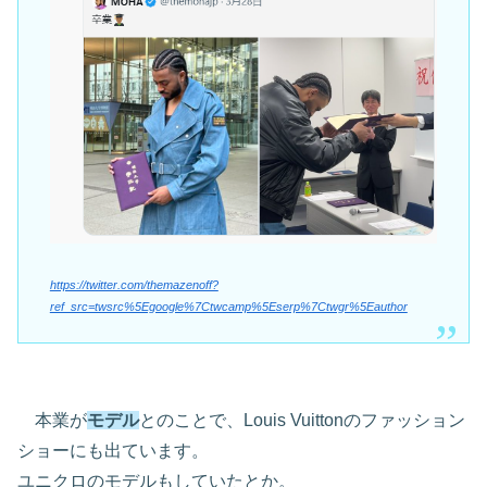
https://twitter.com/themazenoff?
ref_src=twsrc%5Egoogle%7Ctwcamp%5Eserp%7Ctwgr%5Eauthor
本業が
モデル
とのことで、Louis Vuittonのファッション
ショーにも出ています。
ユニクロのモデルもしていたとか。