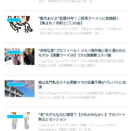
ます。 森香澄さんをまだ知らない方、お...
”観月ありさ”芸歴43年！二郎系ラーメンに初挑戦！
モデル
【集まれ！内村と〇〇の会】
こんにちは！キャプテンです！ 【集まれ！内村と〇〇の会】の
【大人女子の会】に観月ありさが初参戦！ 女...
”井桁弘恵”プロフィール！コスパ海外旅に取り憑かれた
モデル
モデル【沸騰ワード10】で3カ国横断コスパ旅
こんにちは！キャプテンです！ コスパ海外旅に取り憑かれた井桁
弘恵さん今回、3か国横断コスパ旅に挑戦で...
娘は名門私立小？お受験ママの近藤千尋がプレバトに出
タレント
演
モデルでもありママタレントとしても好感度の高い近藤千尋さんが
プレバトに登場です！ なので今回近藤千尋...
”杏”モデルなのに猫背？【だれかtoなかい】でロバート
タレント
秋山とセッション
こんにちは！キャプテンです！ 女優、ファッションモデル、
YouTuberとして幅広く活躍している”杏...