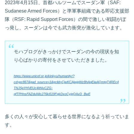
2023年4月15日、首都ハルツームでスーダン軍（SAF:
Sudanese Armed Forces）と準軍事組織である即応支援部
隊（RSF: Rapid Support Forces）の間で激しい戦闘がぼ
っ発し、スーダンは今でも武力衝突が激化しています。
モハブログがきっかけでスーダンの今の現状を知
り心ばかりの寄付をさせていただきました。
https://www.unicef.or.jp/kinkyu/humanity/?
cd=pc867&gad_source=1&gclid=CjwKCAjwjqWzBhAqEiwAQmtgT4REc4
TNJ5pYHVEUc4ItNvCZG-
qfTPHnsFAZduWic276ki519FqkDxoCyjgQAvD_BwE
多くの人々が安心して暮らせる世界になるよう祈っていま
す。